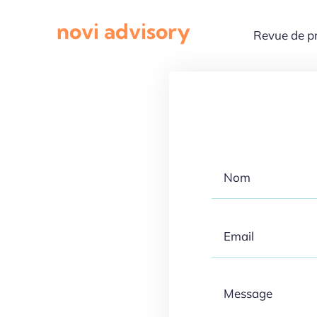
Passer
novi advisory
au
Revue de p
contenu