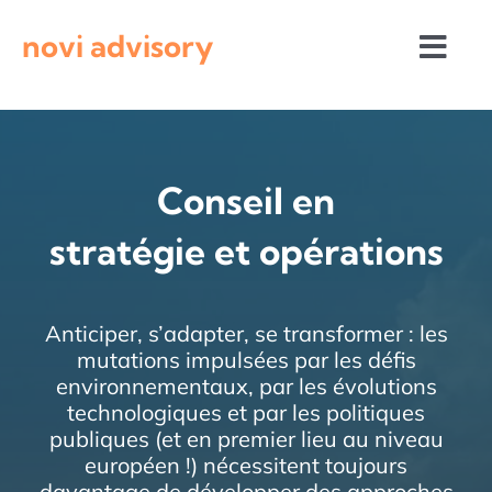
Passer
novi advisory
au
Togg
contenu
Navi
Revue de presse
Conseil en
Actualités institutionnelles
stratégie et opérations
Appels à projets
Anticiper, s’adapter, se transformer : les
mutations impulsées par les défis
environnementaux, par les évolutions
technologiques et par les politiques
publiques (et en premier lieu au niveau
européen !) nécessitent toujours
davantage de développer des approches