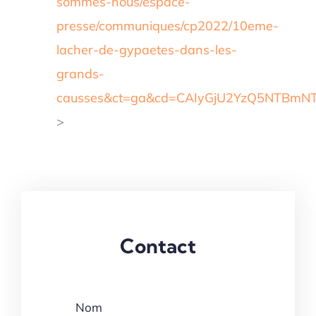
sommes-nous/espace-
presse/communiques/cp2022/10eme-
lacher-de-gypaetes-dans-les-
grands-
causses&ct=ga&cd=CAIyGjU2YzQ5NTBm
>
Contact