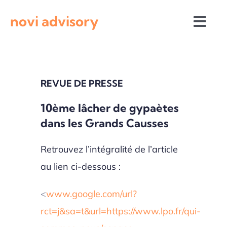
Passer
novi advisory
au
Togg
contenu
Navi
Revue de presse
REVUE DE PRESSE
Actualités institutionnelles
10ème lâcher de gypaètes
dans les Grands Causses
Appels à projets
Retrouvez l’intégralité de l’article
au lien ci-dessous :
<
www.google.com/url?
rct=j&sa=t&url=https://www.lpo.fr/qui-