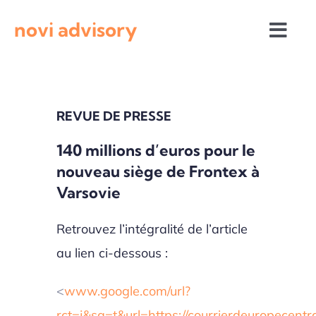
Passer
novi advisory
au
Togg
contenu
Navi
Revue de presse
REVUE DE PRESSE
Actualités institutionnelles
140 millions d’euros pour le
nouveau siège de Frontex à
Appels à projets
Varsovie
Retrouvez l’intégralité de l’article
au lien ci-dessous :
<
www.google.com/url?
rct=j&sa=t&url=https://courrierdeuropecentr