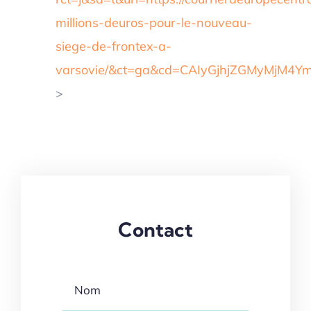
millions-deuros-pour-le-nouveau-
siege-de-frontex-a-
varsovie/&ct=ga&cd=CAIyGjhjZGMyMjM
>
Contact