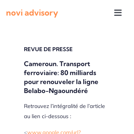
Passer
novi advisory
au
Togg
contenu
Navi
Revue de presse
REVUE DE PRESSE
Actualités institutionnelles
Cameroun. Transport
ferroviaire: 80 milliards
Appels à projets
pour renouveler la ligne
Belabo-Ngaoundéré
Retrouvez l’intégralité de l’article
au lien ci-dessous :
<
www.google.com/url?