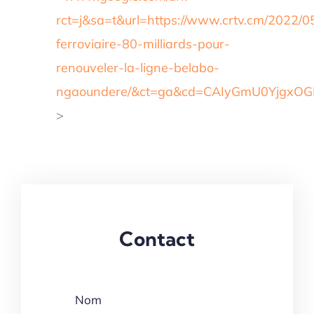
rct=j&sa=t&url=https://www.crtv.cm/2022/05
ferroviaire-80-milliards-pour-
renouveler-la-ligne-belabo-
ngaoundere/&ct=ga&cd=CAIyGmU0Yjgx
>
Contact