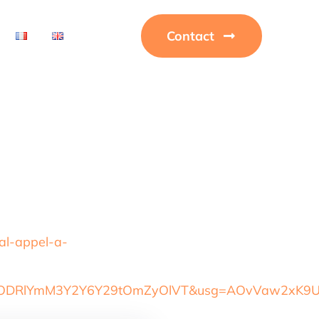
Contact
al-appel-a-
ZjRkODRlYmM3Y2Y6Y29tOmZyOlVT&usg=AOvVaw2xK9