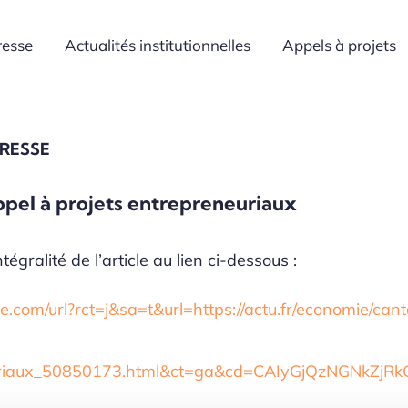
resse
Actualités institutionnelles
Appels à projets
PRESSE
ppel à projets entrepreneuriaux
tégralité de l’article au lien ci-dessous :
com/url?rct=j&sa=t&url=https://actu.fr/economie/cant
uriaux_50850173.html&ct=ga&cd=CAIyGjQzNGNk