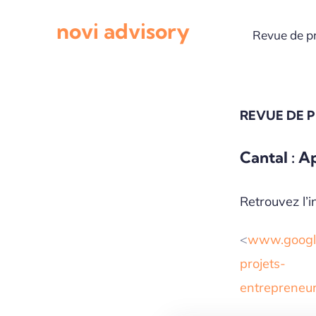
Passer
novi advisory
au
Revue de p
contenu
REVUE DE 
Cantal : A
Retrouvez l’in
<
www.google.
projets-
entreprene