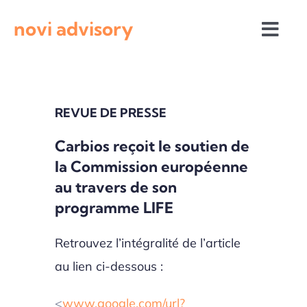
Passer
novi advisory
au
Togg
contenu
Navi
Revue de presse
REVUE DE PRESSE
Actualités institutionnelles
Carbios reçoit le soutien de
la Commission européenne
Appels à projets
au travers de son
programme LIFE
Retrouvez l’intégralité de l’article
au lien ci-dessous :
<
www.google.com/url?