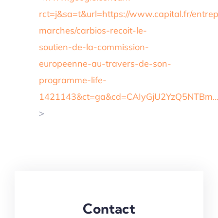
rct=j&sa=t&url=https://www.capital.fr/entrep
marches/carbios-recoit-le-
soutien-de-la-commission-
europeenne-au-travers-de-son-
programme-life-
1421143&ct=ga&cd=CAIyGjU2YzQ5NTBm
>
Contact