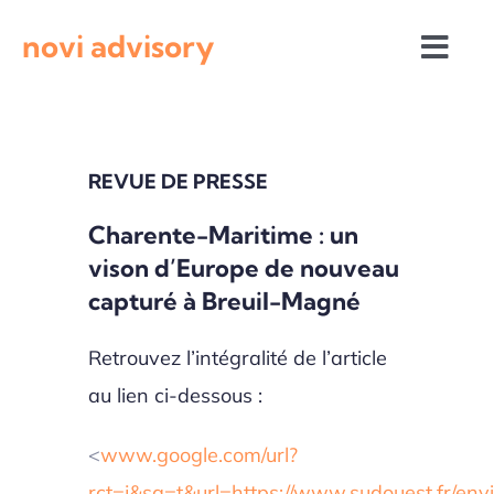
Passer
novi advisory
au
Togg
contenu
Navi
Revue de presse
REVUE DE PRESSE
Actualités institutionnelles
Charente-Maritime : un
vison d’Europe de nouveau
Appels à projets
capturé à Breuil-Magné
Retrouvez l’intégralité de l’article
au lien ci-dessous :
<
www.google.com/url?
rct=j&sa=t&url=https://www.sudouest.fr/en