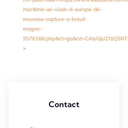
maritime-un-vison-d-europe-de-
nouveau-capture-a-breuil-
magne-
9576166.php&ct=ga&cd=CAIyGjU2YzQ5
>
Contact