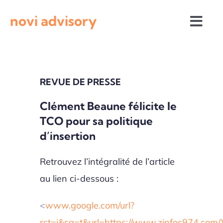
Passer
novi advisory
au
Togg
contenu
Navi
Revue de presse
REVUE DE PRESSE
Actualités institutionnelles
Clément Beaune félicite le
TCO pour sa politique
Appels à projets
d’insertion
Retrouvez l’intégralité de l’article
au lien ci-dessous :
<
www.google.com/url?
rct=j&sa=t&url=https://www.zinfos974.com/V