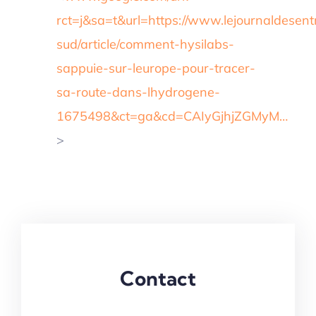
rct=j&sa=t&url=https://www.lejournaldesent
sud/article/comment-hysilabs-
sappuie-sur-leurope-pour-tracer-
sa-route-dans-lhydrogene-
1675498&ct=ga&cd=CAIyGjhjZGMyM…
>
Contact