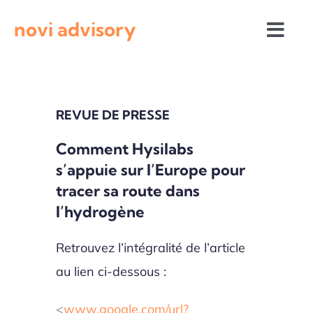
Passer
novi advisory
au
Togg
contenu
Navi
Revue de presse
REVUE DE PRESSE
Actualités institutionnelles
Comment Hysilabs
s’appuie sur l’Europe pour
Appels à projets
tracer sa route dans
l’hydrogène
Retrouvez l’intégralité de l’article
au lien ci-dessous :
<
www.google.com/url?