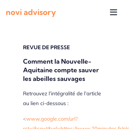
Passer
novi advisory
au
Togg
contenu
Navi
Revue de presse
REVUE DE PRESSE
Actualités institutionnelles
Comment la Nouvelle-
Aquitaine compte sauver
Appels à projets
les abeilles sauvages
Retrouvez l’intégralité de l’article
au lien ci-dessous :
<
www.google.com/url?
rct=j&sa=t&url=https://www.20minutes.fr/p