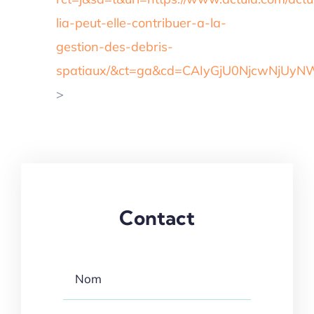
lia-peut-elle-contribuer-a-la-
gestion-des-debris-
spatiaux/&ct=ga&cd=CAIyGjU0NjcwNjU
>
Contact