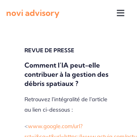
Passer
novi advisory
au
Togg
contenu
Navi
Revue de presse
REVUE DE PRESSE
Actualités institutionnelles
Comment l’IA peut-elle
contribuer à la gestion des
Appels à projets
débris spatiaux ?
Retrouvez l’intégralité de l’article
au lien ci-dessous :
<
www.google.com/url?
rct=j&sa=t&url=https://www.actuia.com/act