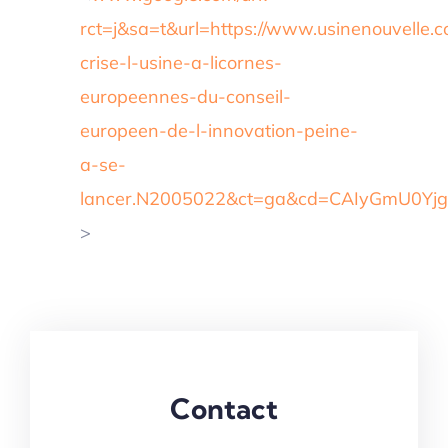
rct=j&sa=t&url=https://www.usinenouvelle.co
crise-l-usine-a-licornes-
europeennes-du-conseil-
europeen-de-l-innovation-peine-
a-se-
lancer.N2005022&ct=ga&cd=CAIyGmU0Yj
>
Contact