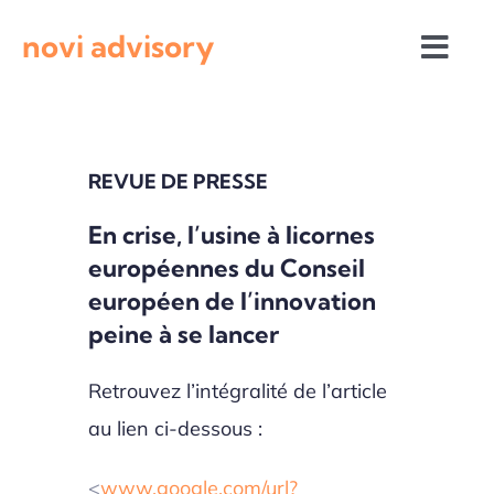
Passer
novi advisory
au
Togg
contenu
Navi
Revue de presse
REVUE DE PRESSE
Actualités institutionnelles
En crise, l’usine à licornes
européennes du Conseil
Appels à projets
européen de l’innovation
peine à se lancer
Retrouvez l’intégralité de l’article
au lien ci-dessous :
<
www.google.com/url?