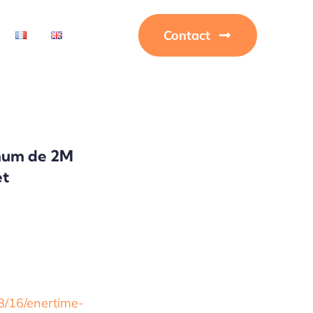
Contact
imum de 2M
et
3/16/enertime-