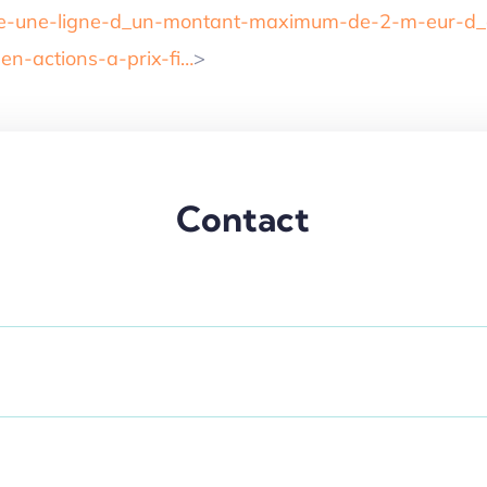
e-une-ligne-d_un-montant-maximum-de-2-m-eur-d_o
-en-actions-a-prix-fi…
>
Contact