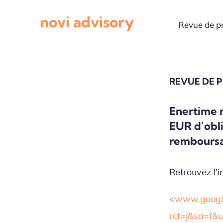
Passer
novi advisory
au
Revue de p
contenu
REVUE DE 
Enertime 
EUR d’obli
remboursa
Retrouvez l’in
<
www.google
rct=j&sa=t&u