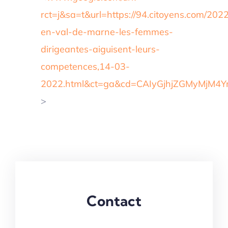
rct=j&sa=t&url=https://94.citoyens.com/2022
en-val-de-marne-les-femmes-
dirigeantes-aiguisent-leurs-
competences,14-03-
2022.html&ct=ga&cd=CAIyGjhjZGMyMjM
>
Contact