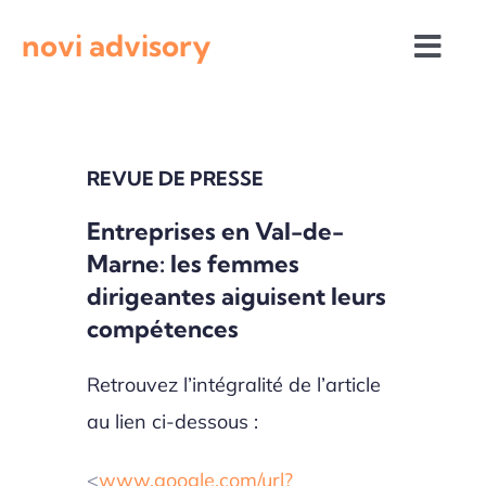
Passer
novi advisory
au
Togg
contenu
Navi
Revue de presse
REVUE DE PRESSE
Actualités institutionnelles
Entreprises en Val-de-
Marne: les femmes
Appels à projets
dirigeantes aiguisent leurs
compétences
Retrouvez l’intégralité de l’article
au lien ci-dessous :
<
www.google.com/url?