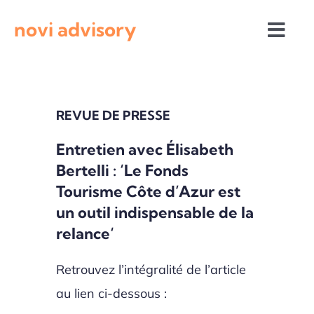
Passer
novi advisory
au
Togg
contenu
Navi
Revue de presse
REVUE DE PRESSE
Actualités institutionnelles
Entretien avec Élisabeth
Bertelli : ‘Le Fonds
Appels à projets
Tourisme Côte d’Azur est
un outil indispensable de la
relance‘
Retrouvez l’intégralité de l’article
au lien ci-dessous :