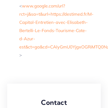
<
www.google.com/url?
rct=j&sa=t&url=https://destimed.fr/M-
Capital-Entretien-avec-Elisabeth-
Bertelli-Le-Fonds-Tourisme-Cote-
d-Azur-
est&ct=ga&cd=CAIyGmU0YjgxOGRiMTQ0
>
Contact