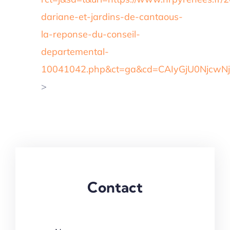
dariane-et-jardins-de-cantaous-
la-reponse-du-conseil-
departemental-
10041042.php&ct=ga&cd=CAIyGjU0Njcw
>
Contact