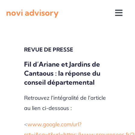
Passer
novi advisory
au
Togg
contenu
Navi
Revue de presse
REVUE DE PRESSE
Actualités institutionnelles
Fil d’Ariane et Jardins de
Cantaous : la réponse du
Appels à projets
conseil départemental
Retrouvez l’intégralité de l’article
au lien ci-dessous :
<
www.google.com/url?
rct=j&sa=t&url=https://www.nrpyrenees.fr/2