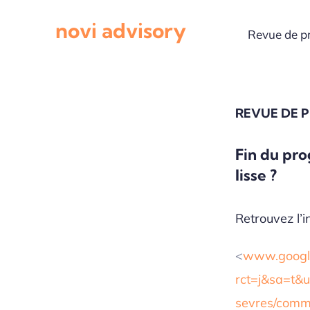
Passer
novi advisory
au
Revue de p
contenu
REVUE DE 
Fin du pr
lisse ?
Retrouvez l’in
<
www.google
rct=j&sa=t&u
sevres/commu