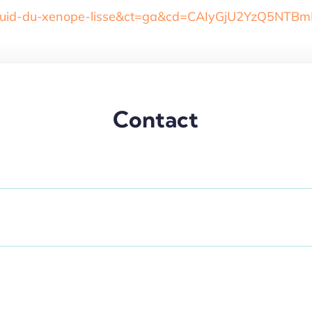
quid-du-xenope-lisse&ct=ga&cd=CAIyGjU2YzQ5NTB
Contact