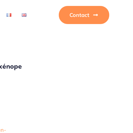
Contact
 xénope
en-