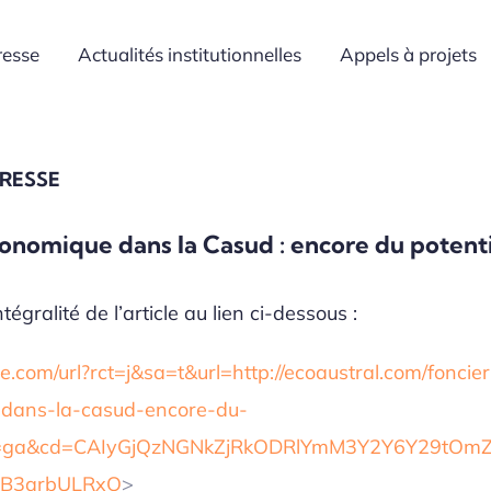
resse
Actualités institutionnelles
Appels à projets
PRESSE
onomique dans la Casud : encore du potent
tégralité de l’article au lien ci-dessous :
com/url?rct=j&sa=t&url=http://ecoaustral.com/foncier
dans-la-casud-encore-du-
ct=ga&cd=CAIyGjQzNGNkZjRkODRlYmM3Y2Y6Y29tO
2B3arbULRxO
>