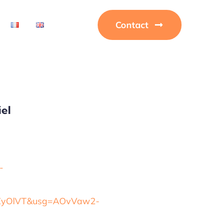
Contact
iel
-
mZyOlVT&usg=AOvVaw2-