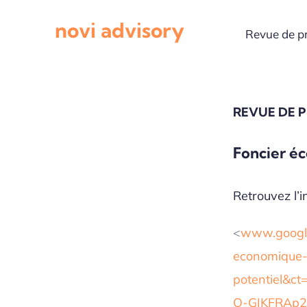
Passer
novi advisory
au
Revue de p
contenu
REVUE DE 
Foncier éc
Retrouvez l’in
<
www.google.
economique-
potentiel&
Q-GIKFRAp