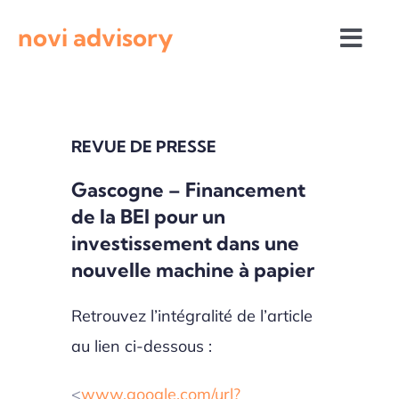
Passer
novi advisory
au
Togg
contenu
Navi
Revue de presse
REVUE DE PRESSE
Actualités institutionnelles
Gascogne – Financement
de la BEI pour un
Appels à projets
investissement dans une
nouvelle machine à papier
Retrouvez l’intégralité de l’article
au lien ci-dessous :
<
www.google.com/url?