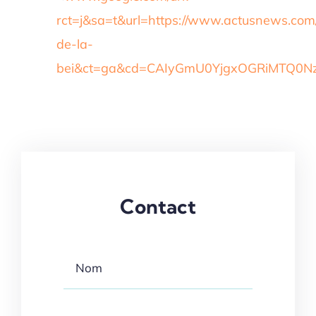
rct=j&sa=t&url=https://www.actusnews.com
de-la-
bei&ct=ga&cd=CAIyGmU0YjgxOGRiMTQ0
Contact