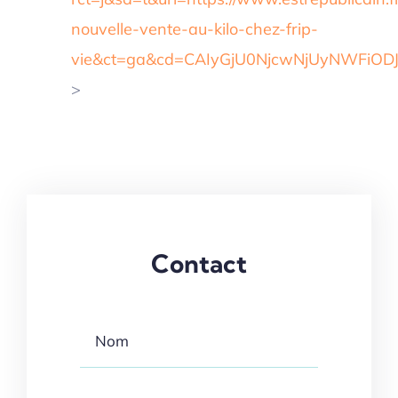
nouvelle-vente-au-kilo-chez-frip-
vie&ct=ga&cd=CAIyGjU0NjcwNjUyNWFiO
>
Contact