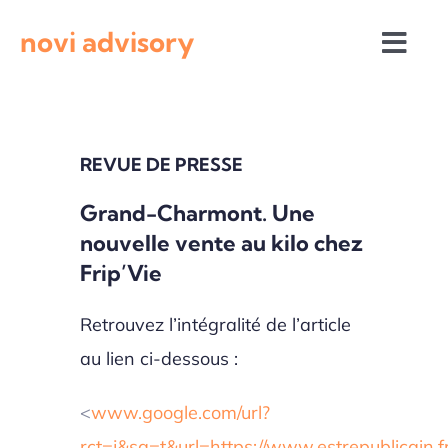
Passer
novi advisory
au
Togg
contenu
Navi
Revue de presse
REVUE DE PRESSE
Actualités institutionnelles
Grand-Charmont. Une
nouvelle vente au kilo chez
Appels à projets
Frip’Vie
Retrouvez l’intégralité de l’article
au lien ci-dessous :
<
www.google.com/url?
rct=j&sa=t&url=https://www.estrepublicain.f