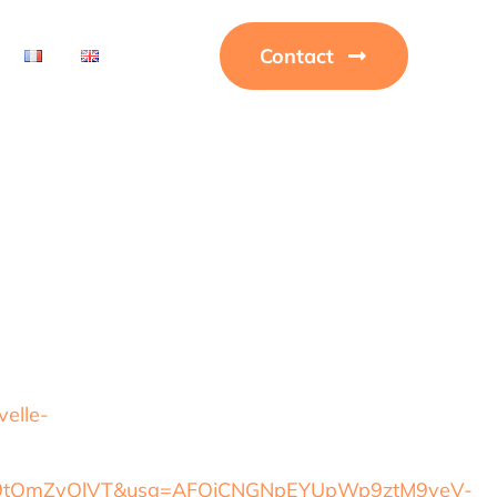
Contact
velle-
29tOmZyOlVT&usg=AFQjCNGNpEYUpWp9ztM9yeV-