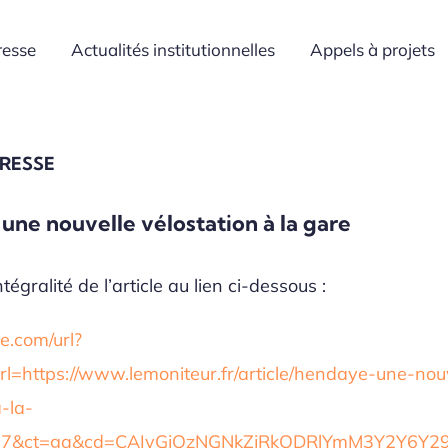
resse
Actualités institutionnelles
Appels à projets
PRESSE
une nouvelle vélostation à la gare
tégralité de l’article au lien ci-dessous :
.com/url?
rl=https://www.lemoniteur.fr/article/hendaye-une-nou
-la-
27&ct=ga&cd=CAIyGjQzNGNkZjRkODRlYmM3Y2Y6Y