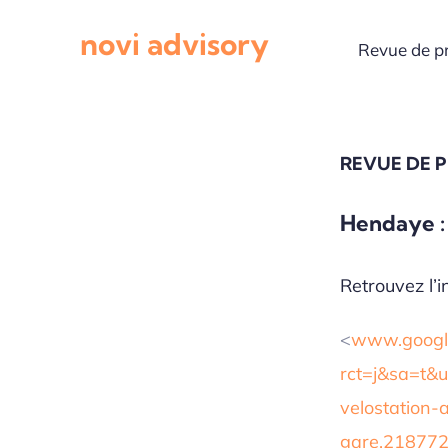
Passer
novi advisory
au
Revue de p
contenu
REVUE DE 
Hendaye : 
Retrouvez l’in
<
www.google
rct=j&sa=t&u
velostation-a
gare.21877