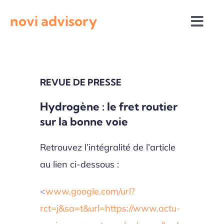
Passer
novi advisory
au
Togg
contenu
Navi
Revue de presse
REVUE DE PRESSE
Actualités institutionnelles
Hydrogène : le fret routier
sur la bonne voie
Appels à projets
Retrouvez l’intégralité de l’article
au lien ci-dessous :
<
www.google.com/url?
rct=j&sa=t&url=https://www.actu-