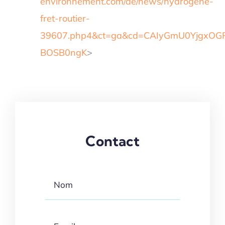
environnement.com/ae/news/hydrogene-
fret-routier-
39607.php4&ct=ga&cd=CAIyGmU0YjgxO
BOSB0ngK
>
Contact