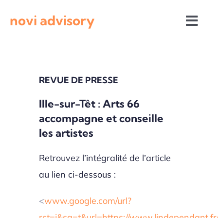
Passer
novi advisory
au
Togg
contenu
Navi
Revue de presse
REVUE DE PRESSE
Actualités institutionnelles
Ille-sur-Têt : Arts 66
accompagne et conseille
Appels à projets
les artistes
Retrouvez l’intégralité de l’article
au lien ci-dessous :
<
www.google.com/url?
rct=j&sa=t&url=https://www.lindependant.fr/