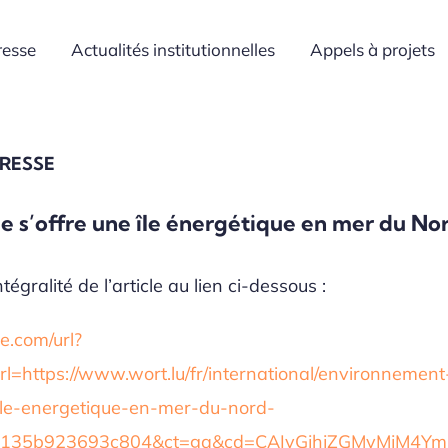
resse
Actualités institutionnelles
Appels à projets
PRESSE
e s’offre une île énergétique en mer du No
tégralité de l’article au lien ci-dessous :
.com/url?
rl=https://www.wort.lu/fr/international/environnement
ile-energetique-en-mer-du-nord-
e135b923693c804&ct=ga&cd=CAIyGjhjZGMyMjM4Y