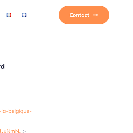
Contact
rd
-la-belgique-
mUxNmN…
>