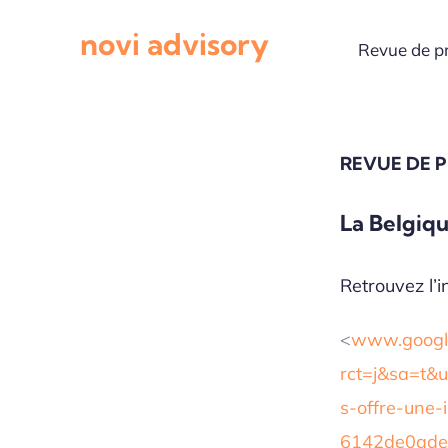
Passer
novi advisory
au
Revue de p
contenu
REVUE DE 
La Belgiqu
Retrouvez l’in
<
www.google
rct=j&sa=t&u
s-offre-une-
6142de0ad