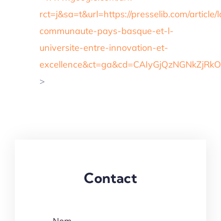
rct=j&sa=t&url=https://presselib.com/article/l
communaute-pays-basque-et-l-
universite-entre-innovation-et-
excellence&ct=ga&cd=CAIyGjQzNGNkZjR
>
Contact