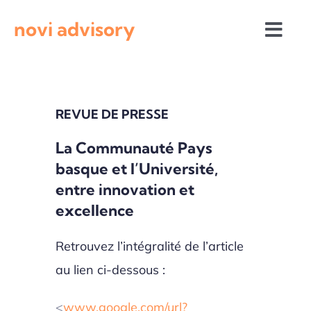
Passer
novi advisory
au
Togg
contenu
Navi
Revue de presse
REVUE DE PRESSE
Actualités institutionnelles
La Communauté Pays
basque et l’Université,
Appels à projets
entre innovation et
excellence
Retrouvez l’intégralité de l’article
au lien ci-dessous :
<
www.google.com/url?