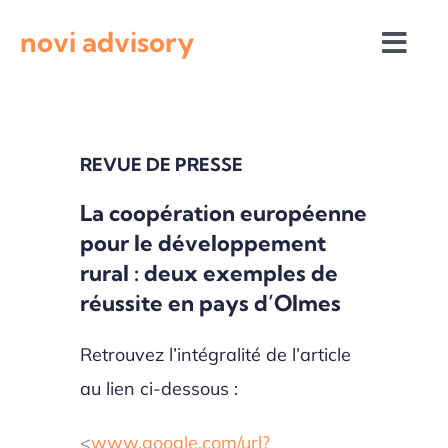
Passer
novi advisory
au
Togg
contenu
Navi
Revue de presse
REVUE DE PRESSE
Actualités institutionnelles
La coopération européenne
pour le développement
Appels à projets
rural : deux exemples de
réussite en pays d’Olmes
Retrouvez l’intégralité de l’article
au lien ci-dessous :
<
www.google.com/url?