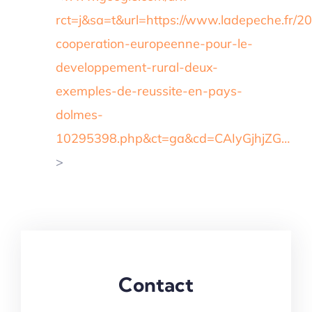
rct=j&sa=t&url=https://www.ladepeche.fr/20
cooperation-europeenne-pour-le-
developpement-rural-deux-
exemples-de-reussite-en-pays-
dolmes-
10295398.php&ct=ga&cd=CAIyGjhjZG…
>
Contact