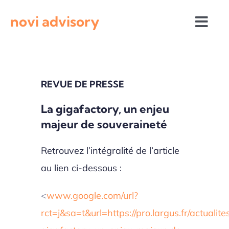
Passer
novi advisory
au
Togg
contenu
Navi
Revue de presse
REVUE DE PRESSE
Actualités institutionnelles
La gigafactory, un enjeu
majeur de souveraineté
Appels à projets
Retrouvez l’intégralité de l’article
au lien ci-dessous :
<
www.google.com/url?
rct=j&sa=t&url=https://pro.largus.fr/actualites