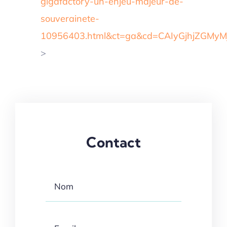
gigafactory-un-enjeu-majeur-de-
souverainete-
10956403.html&ct=ga&cd=CAIyGjhjZGM
>
Contact