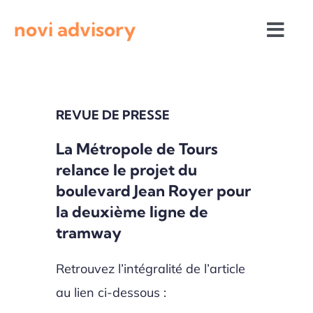
Passer
novi advisory
au
Togg
contenu
Navi
Revue de presse
REVUE DE PRESSE
Actualités institutionnelles
La Métropole de Tours
relance le projet du
Appels à projets
boulevard Jean Royer pour
la deuxième ligne de
tramway
Retrouvez l’intégralité de l’article
au lien ci-dessous :