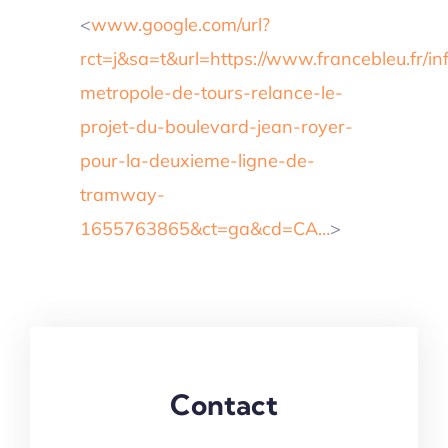
<
www.google.com/url?
rct=j&sa=t&url=https://www.francebleu.fr/inf
metropole-de-tours-relance-le-
projet-du-boulevard-jean-royer-
pour-la-deuxieme-ligne-de-
tramway-
1655763865&ct=ga&cd=CA…
>
Contact