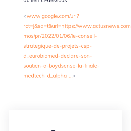
au lien ci-dessous :
<
www.google.com/url?
rct=j&sa=t&url=https://www.actusnews.com
mos/pr/2022/01/06/le-conseil-
strategique-de-projets-csp-
d_eurobiomed-declare-son-
soutien-a-boydsense-la-filiale-
medtech-d_alpha-…
>