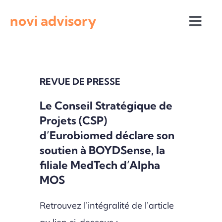
Passer
novi advisory
au
Togg
contenu
Navi
Revue de presse
REVUE DE PRESSE
Actualités institutionnelles
Le Conseil Stratégique de
Projets (CSP)
Appels à projets
d’Eurobiomed déclare son
soutien à BOYDSense, la
filiale MedTech d’Alpha
MOS
Retrouvez l’intégralité de l’article