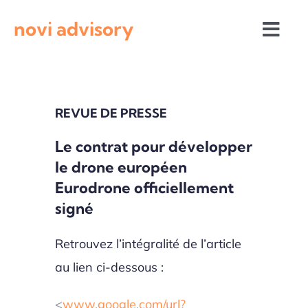
Passer
novi advisory
au
Togg
contenu
Navi
Revue de presse
REVUE DE PRESSE
Actualités institutionnelles
Le contrat pour développer
le drone européen
Appels à projets
Eurodrone officiellement
signé
Retrouvez l’intégralité de l’article
au lien ci-dessous :
<
www.google.com/url?