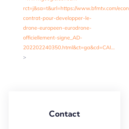
rct=j&sa=t&url=https://www.bfmtv.com/econo
contrat-pour-developper-le-
drone-europeen-eurodrone-
officiellement-signe_AD-
202202240350.html&ct=ga&cd=CAI…
>
Contact