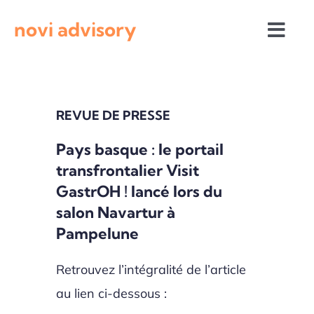
Passer
novi advisory
au
Togg
contenu
Navi
Revue de presse
REVUE DE PRESSE
Actualités institutionnelles
Pays basque : le portail
transfrontalier Visit
Appels à projets
GastrOH ! lancé lors du
salon Navartur à
Pampelune
Retrouvez l’intégralité de l’article
au lien ci-dessous :