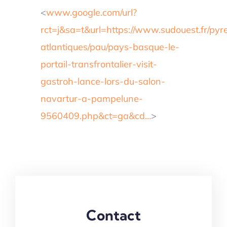
<
www.google.com/url?
rct=j&sa=t&url=https://www.sudouest.fr/pyr
atlantiques/pau/pays-basque-le-
portail-transfrontalier-visit-
gastroh-lance-lors-du-salon-
navartur-a-pampelune-
9560409.php&ct=ga&cd…
>
Contact