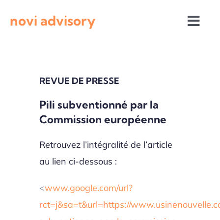
Passer
novi advisory
au
Togg
contenu
Navi
Revue de presse
REVUE DE PRESSE
Actualités institutionnelles
Pili subventionné par la
Commission européenne
Appels à projets
Retrouvez l’intégralité de l’article
au lien ci-dessous :
<
www.google.com/url?
rct=j&sa=t&url=https://www.usinenouvelle.com