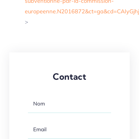
subventionne-par-la-commission-
europeenne.N2016872&ct=ga&cd=CAIyG
>
Contact