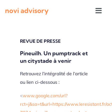
Passer
novi advisory
au
Togg
contenu
Navi
Revue de presse
REVUE DE PRESSE
Actualités institutionnelles
Pineuilh. Un pumptrack et
un citystade à venir
Appels à projets
Retrouvez l’intégralité de l’article
au lien ci-dessous :
<
www.google.com/url?
rct=j&sa=t&url=https://www.leresistant.fr/act