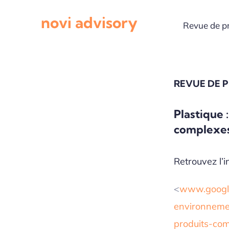
Passer
novi advisory
au
Revue de p
contenu
REVUE DE 
Plastique 
complexes
Retrouvez l’in
<
www.google
environnemen
produits-com