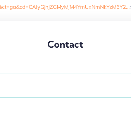
&ct=ga&cd=CAIyGjhjZGMyMjM4YmUxNmNkYzM6Y2…
Contact