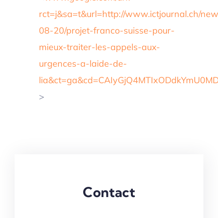
rct=j&sa=t&url=http://www.ictjournal.ch/ne
08-20/projet-franco-suisse-pour-
mieux-traiter-les-appels-aux-
urgences-a-laide-de-
lia&ct=ga&cd=CAIyGjQ4MTIxODdkYmU0M
>
Contact