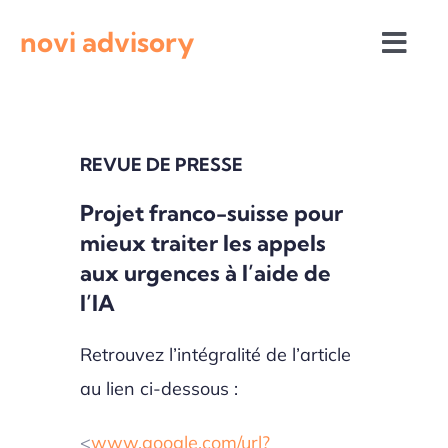
Passer
novi advisory
au
Togg
contenu
Navi
Revue de presse
REVUE DE PRESSE
Actualités institutionnelles
Projet franco-suisse pour
mieux traiter les appels
Appels à projets
aux urgences à l’aide de
l’IA
Retrouvez l’intégralité de l’article
au lien ci-dessous :
<
www.google.com/url?