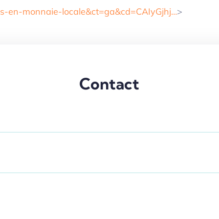
es-en-monnaie-locale&ct=ga&cd=CAIyGjhj…
>
Contact