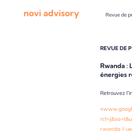
Passer
novi advisory
au
Revue de p
contenu
REVUE DE 
Rwanda : L
énergies 
Retrouvez l’in
<
www.google
rct=j&sa=t&u
rwanda-l-ue