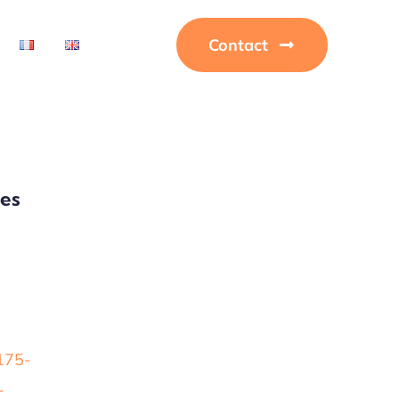
Contact
des
175-
-