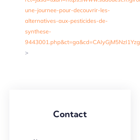
une-journee-pour-decouvrir-les-
alternatives-aux-pesticides-de-
synthese-
9443001.php&ct=ga&cd=CAIyGjM5NzI1Y
>
Contact