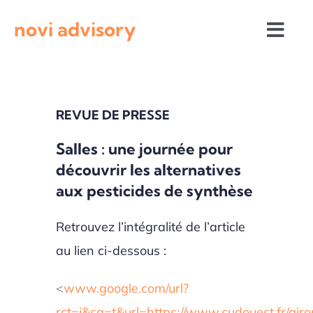
Passer
novi advisory
au
Togg
contenu
Navi
Revue de presse
REVUE DE PRESSE
Actualités institutionnelles
Salles : une journée pour
découvrir les alternatives
Appels à projets
aux pesticides de synthèse
Retrouvez l’intégralité de l’article
au lien ci-dessous :
<
www.google.com/url?
rct=j&sa=t&url=https://www.sudouest.fr/giron