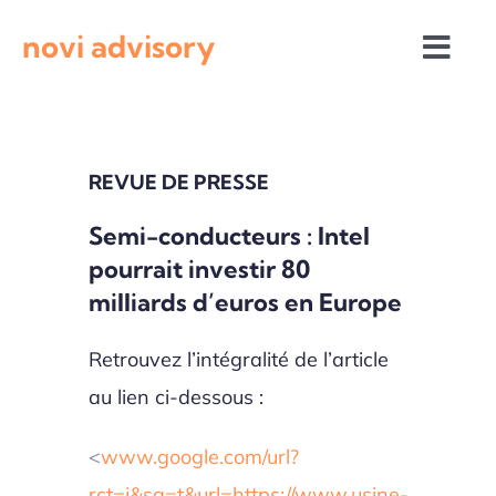
Passer
novi advisory
au
Togg
contenu
Navi
Revue de presse
REVUE DE PRESSE
Actualités institutionnelles
Semi-conducteurs : Intel
pourrait investir 80
Appels à projets
milliards d’euros en Europe
Retrouvez l’intégralité de l’article
au lien ci-dessous :
<
www.google.com/url?
rct=j&sa=t&url=https://www.usine-