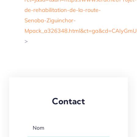
de-rehabilitation-de-la-route-
Senoba-Ziguinchor-
Mpack_a326348.html&ct=ga&cd=CAIyG
>
Contact