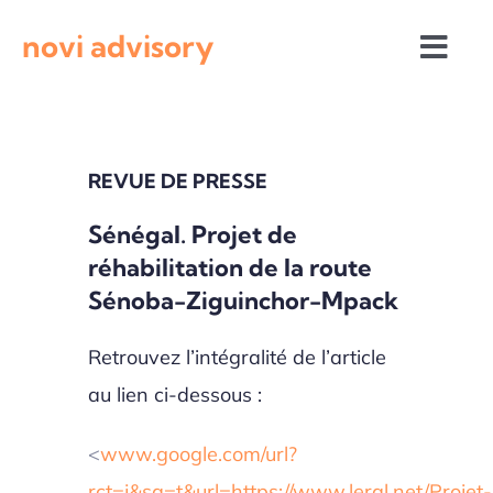
Passer
novi advisory
au
Togg
contenu
Navi
Revue de presse
REVUE DE PRESSE
Actualités institutionnelles
Sénégal. Projet de
réhabilitation de la route
Appels à projets
Sénoba-Ziguinchor-Mpack
Retrouvez l’intégralité de l’article
au lien ci-dessous :
<
www.google.com/url?
rct=j&sa=t&url=https://www.leral.net/Projet-