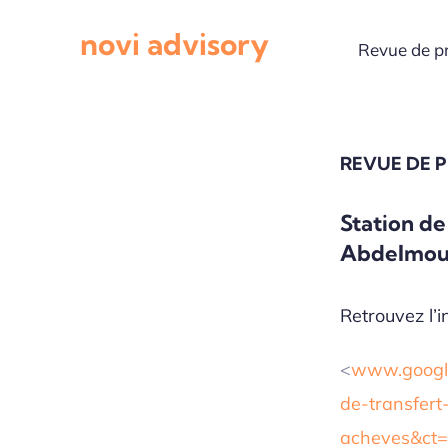
Passer
novi advisory
au
Revue de p
contenu
REVUE DE 
Station de
Abdelmoum
Retrouvez l’in
<
www.google.
de-transfer
acheves&c