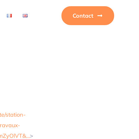
Contact
e/station-
ravaux-
mZyOlVT&…
>