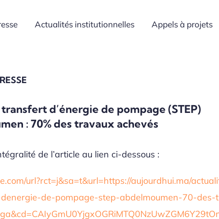
resse
Actualités institutionnelles
Appels à projets
PRESSE
 transfert d’énergie de pompage (STEP)
en : 70% des travaux achevés
tégralité de l’article au lien ci-dessous :
com/url?rct=j&sa=t&url=https://aujourdhui.ma/actualit
t-denergie-de-pompage-step-abdelmoumen-70-des-t
t=ga&cd=CAIyGmU0YjgxOGRiMTQ0NzUwZGM6Y29tO