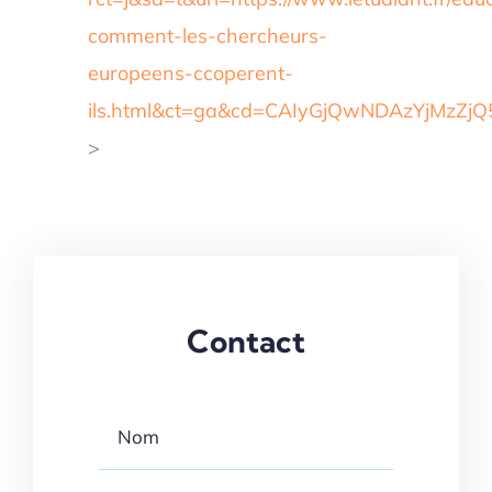
comment-les-chercheurs-
europeens-ccoperent-
ils.html&ct=ga&cd=CAIyGjQwNDAzYjMz
>
Contact