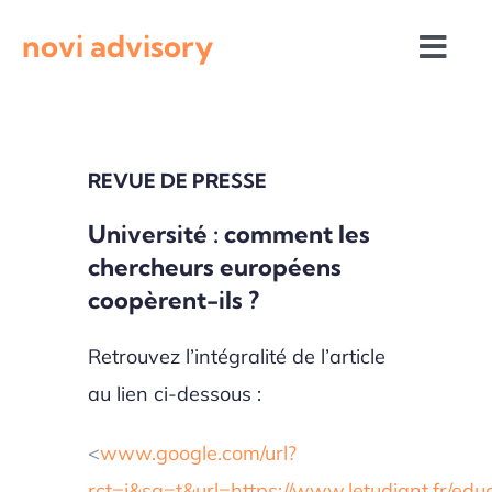
Passer
novi advisory
au
Togg
contenu
Navi
Revue de presse
REVUE DE PRESSE
Actualités institutionnelles
Université : comment les
chercheurs européens
Appels à projets
coopèrent-ils ?
Retrouvez l’intégralité de l’article
au lien ci-dessous :
<
www.google.com/url?
rct=j&sa=t&url=https://www.letudiant.fr/edu