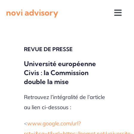
Passer
novi advisory
au
Togg
contenu
Navi
Revue de presse
REVUE DE PRESSE
Actualités institutionnelles
Université européenne
Civis : la Commission
Appels à projets
double la mise
Retrouvez l’intégralité de l’article
au lien ci-dessous :
<
www.google.com/url?
rct=j&sa=t&url=https://gomet.net/universite-