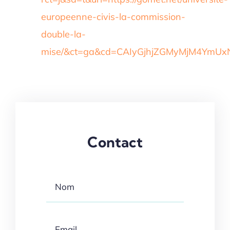
europeenne-civis-la-commission-
double-la-
mise/&ct=ga&cd=CAIyGjhjZGMyMjM4Ym
Contact