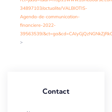
34897103/actualite/VALBIOTIS-
Agenda-de-communication-
financiere-2022-
39563539/&ct=ga&cd=CAIyGjQzNGNkZjR
>
Contact