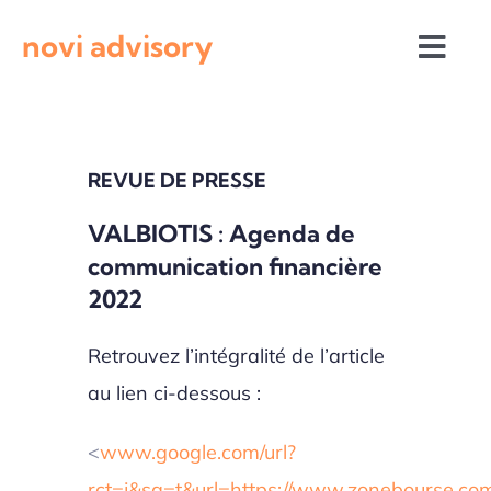
Passer
novi advisory
au
Togg
contenu
Navi
Revue de presse
REVUE DE PRESSE
Actualités institutionnelles
VALBIOTIS : Agenda de
communication financière
Appels à projets
2022
Retrouvez l’intégralité de l’article
au lien ci-dessous :
<
www.google.com/url?
rct=j&sa=t&url=https://www.zonebourse.com