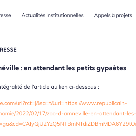
resse
Actualités institutionnelles
Appels à projets
PRESSE
ville : en attendant les petits gypaètes
tégralité de l’article au lien ci-dessous :
.com/url?rct=j&sa=t&url=https://www.republicain-
conomie/2022/02/17/zoo-d-amneville-en-attendant-les-
ct=ga&cd=CAIyGjU2YzQ5NTBmNTdiZDBmMDA6Y29tO