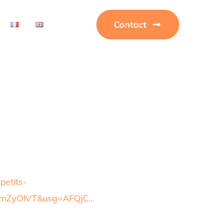
Contact
petits-
mZyOlVT&usg=AFQjC…