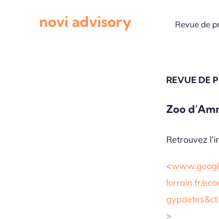
Passer
novi advisory
au
Revue de p
contenu
REVUE DE 
Zoo d’Amné
Retrouvez l’in
<
www.google
lorrain.fr/e
gypaetes&
>